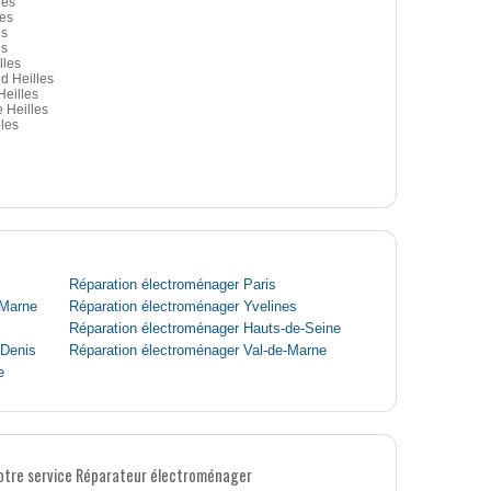
les
les
es
es
lles
d Heilles
Heilles
 Heilles
les
Réparation électroménager Paris
-Marne
Réparation électroménager Yvelines
Réparation électroménager Hauts-de-Seine
-Denis
Réparation électroménager Val-de-Marne
e
notre service Réparateur électroménager