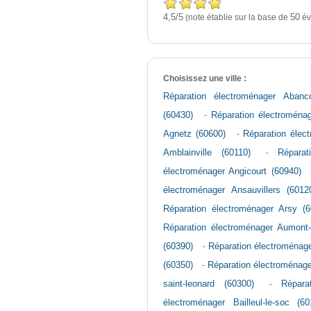
4,5
5
/
(note établie sur la base de
50
év
Choisissez une ville :
Réparation électroménager Abanco
(60430)
-
Réparation électroménag
Agnetz (60600)
-
Réparation élec
Amblainville (60110)
-
Réparat
électroménager Angicourt (60940)
électroménager Ansauvillers (6012
Réparation électroménager Arsy (6
Réparation électroménager Aumont-
(60390)
-
Réparation électroménage
(60350)
-
Réparation électroménage
saint-leonard (60300)
-
Répara
électroménager Bailleul-le-soc (60