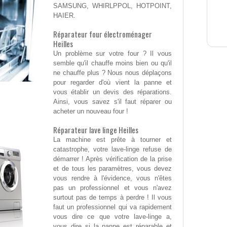
SAMSUNG, WHIRLPPOL, HOTPOINT,
HAIER.
Réparateur four électroménager
Heilles
Un problème sur votre four ? Il vous
semble qu'il chauffe moins bien ou qu'il
ne chauffe plus ? Nous nous déplaçons
pour regarder d'où vient la panne et
vous établir un devis des réparations.
Ainsi, vous savez s'il faut réparer ou
acheter un nouveau four !
Réparateur lave linge Heilles
La machine est prête à tourner et
catastrophe, votre lave-linge refuse de
démarrer ! Après vérification de la prise
et de tous les paramètres, vous devez
vous rendre à l'évidence, vous n'êtes
pas un professionnel et vous n'avez
surtout pas de temps à perdre ! Il vous
faut un professionnel qui va rapidement
vous dire ce que votre lave-linge a,
vous dire si la panne est réparable et