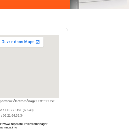
parateur électroménager FOSSEUSE
le :
FOSSEUSE
(
60540
)
 :
06.21.64.33.34
tp://www.reparateurelectromenager-
pannage.info