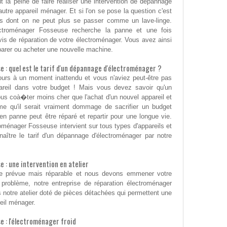
 la peine de faire réaliser une intervention de dépannage
utre appareil ménager. Et si l'on se pose la question c'est
s dont on ne peut plus se passer comme un lave-linge.
lectroménager Fosseuse recherche la panne et une fois
devis de réparation de votre électroménager. Vous avez ainsi
réparer ou acheter une nouvelle machine.
: quel est le tarif d'un dépannage d'électroménager ?
ours à un moment inattendu et vous n'aviez peut-être pas
reil dans votre budget ! Mais vous devez savoir qu'un
s coà�ter moins cher que l'achat d'un nouvel appareil et
me qu'il serait vraiment dommage de sacrifier un budget
 en panne peut être réparé et repartir pour une longue vie.
roménager Fosseuse intervient sur tous types d'appareils et
ître le tarif d'un dépannage d'électroménager par notre
: une intervention en atelier
e prévue mais réparable et nous devons emmener votre
 problème, notre entreprise de réparation électroménager
 notre atelier doté de pièces détachées qui permettent une
reil ménager.
 : l'électroménager froid